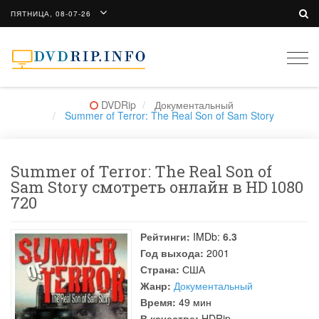
ПЯТНИЦА, 08-07-26
Togg
navi
DVDRip
Документальный
Summer of Terror: The Real Son of Sam Story
Summer of Terror: The Real Son of
Sam Story смотреть онлайн в HD 1080
720
Рейтинги:
IMDb:
6.3
Год выхода:
2001
Страна:
США
Жанр:
Документальный
Время:
49 мин
В качестве:
HDRip