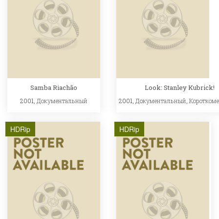
Samba Riachão
Look: Stanley Kubrick!
2001,
Документальный
2001,
Документальный
,
Коротком
HDRip
HDRip