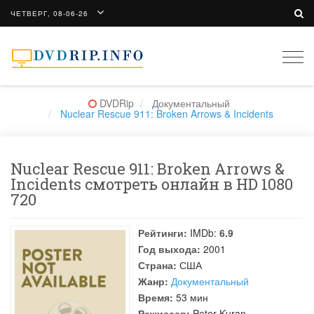
ЧЕТВЕРГ, 08-06-26
Togg
navi
DVDRip
Документальный
Nuclear Rescue 911: Broken Arrows & Incidents
Nuclear Rescue 911: Broken Arrows &
Incidents смотреть онлайн в HD 1080
720
Рейтинги:
IMDb:
6.9
Год выхода:
2001
Страна:
США
Жанр:
Документальный
Время:
53 мин
Режиссер:
Peter Kuran