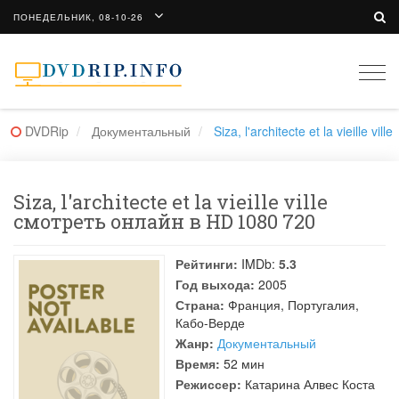
ПОНЕДЕЛЬНИК, 08-10-26
Togg
navi
DVDRip
Документальный
Siza, l'architecte et la vieille ville
Siza, l'architecte et la vieille ville
смотреть онлайн в HD 1080 720
Рейтинги:
IMDb:
5.3
Год выхода:
2005
Страна:
Франция, Португалия,
Кабо-Верде
Жанр:
Документальный
Время:
52 мин
Режиссер:
Катарина Алвес Коста