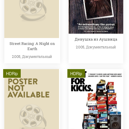
Девушка из Аушвица
Street Racing: A Night on
2005,
Документальный
Earth
2005,
Документальный
HDRip
HDRip