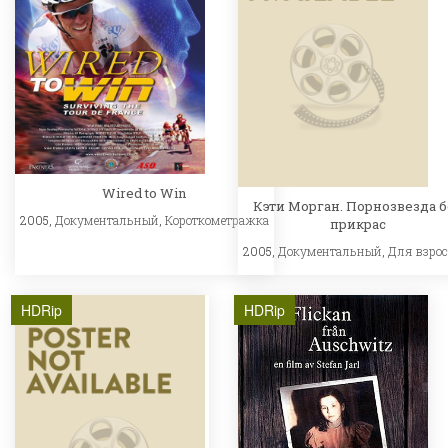
Wired to Win
Кэти Морган. Порнозвезда б
2005,
Документальный
,
Короткометражка
прикрас
2005,
Документальный
,
Для взро
HDRip
HDRip