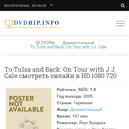
ВОСКРЕСЕНЬЕ, 08-09-26
Togg
navi
DVDRip
Документальный
To Tulsa and Back: On Tour with J.J. Cale
To Tulsa and Back: On Tour with J.J.
Cale смотреть онлайн в HD 1080 720
Рейтинги:
IMDb:
7.9
Год выхода:
2005
Страна:
Германия
Жанр:
Документальный
Время:
167 мин
Режиссер:
Йорг Бундшух