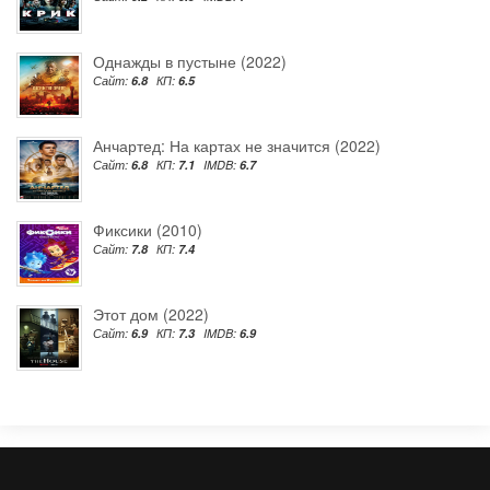
Однажды в пустыне (2022)
Сайт:
6.8
КП:
6.5
Анчартед: На картах не значится (2022)
Сайт:
6.8
КП:
7.1
IMDB:
6.7
Фиксики (2010)
Сайт:
7.8
КП:
7.4
Этот дом (2022)
Сайт:
6.9
КП:
7.3
IMDB:
6.9