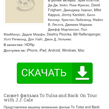
В ролях актеры:
Эрик Клэптон
,
Дж.Дж. Кейл
,
Роки Фриско
,
David
Fulgham
,
Джинджер Хавлат
,
Mike
Kappus
,
Jimmy Karstein
,
Билл
Кеннер
,
Кристин Лейкленд
,
Майкл
В. Лясота
,
Джимми Маркам
,
Джефф Мартинсон
,
Пол
МакМанус
,
Дадли Мерфи
,
Destiny Pivonka
,
Bill Raffensperger
,
Уолт Ричмонд
,
Дон Уайт
,
Джон Д. Уильямс
В качестве:
HDRip
Доступен на:
iPhone, iPad, Android, Windows, Mac
Сюжет фильма To Tulsa and Back: On Tour
with J.J. Cale
Представляем вашему вниманию фильм To Tulsa and Back: