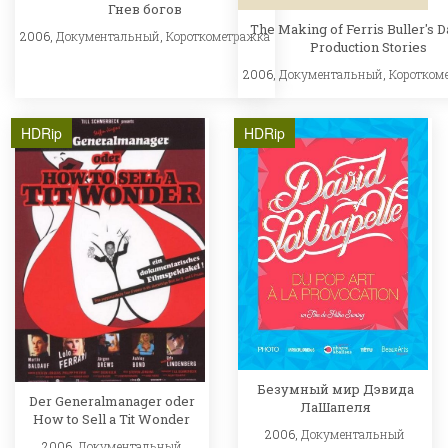
Гнев богов
The Making of Ferris Buller's D
2006,
Документальный
,
Короткометражка
Production Stories
2006,
Документальный
,
Коротком
HDRip
HDRip
Безумный мир Дэвида
Der Generalmanager oder
ЛаШапеля
How to Sell a Tit Wonder
2006,
Документальный
2006,
Документальный