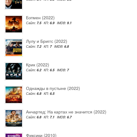
Бэтмен (2022)
Сайт:
7.5
КП:
6.9
IMDB:
9.1
Лулу и Бриггс (2022)
Сайт:
7.2
КП:
7
IMDB:
6.8
Крик (2022)
Сайт:
6.2
КП:
6.5
IMDB:
7
Однажды в пустыне (2022)
Сайт:
6.8
КП:
6.5
Анчартед: На картах не значится (2022)
Сайт:
6.8
КП:
7.1
IMDB:
6.7
Фиксики (2010)