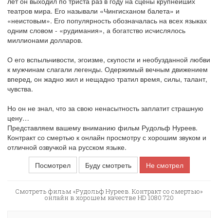
лет он выходил по триста раз в году на сцены крупнейших
театров мира. Его называли «Чингисханом балета» и
«неистовым». Его популярность обозначалась на всех языках
одним словом - «рудимания», а богатство исчислялось
миллионами долларов.
О его вспыльчивости, эгоизме, скупости и необузданной любви
к мужчинам слагали легенды. Одержимый вечным движением
вперед, он жадно жил и нещадно тратил время, силы, талант,
чувства.
Но он не знал, что за свою ненасытность заплатит страшную
цену…
Представляем вашему вниманию фильм Рудольф Нуреев.
Контракт со смертью к онлайн просмотру с хорошим звуком и
отличной озвучкой на русском языке.
Посмотрел
Буду смотреть
Не смотрел
Смотреть фильм «Рудольф Нуреев. Контракт со смертью»
онлайн в хорошем качестве HD 1080 720