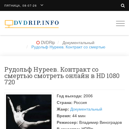
ПЯТНИЦА, 08-07-26
Togg
navi
DVDRip
Документальный
Рудольф Нуреев. Контракт со смертью
Рудольф Нуреев. Контракт со
смертью смотреть онлайн в HD 1080
720
Год выхода:
2006
Страна:
Россия
Жанр:
Документальный
Время:
44 мин
Режиссер:
Владимир Виноградов
В качестве:
HDRip