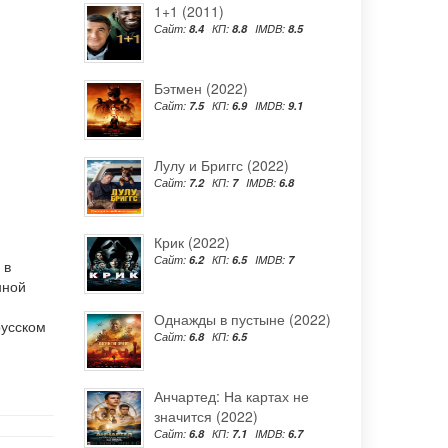
1+1 (2011)
Сайт:
8.4
КП:
8.8
IMDB:
8.5
Бэтмен (2022)
Сайт:
7.5
КП:
6.9
IMDB:
9.1
Лулу и Бриггс (2022)
Сайт:
7.2
КП:
7
IMDB:
6.8
Крик (2022)
Сайт:
6.2
КП:
6.5
IMDB:
7
 в
нной
Однажды в пустыне (2022)
русском
Сайт:
6.8
КП:
6.5
Анчартед: На картах не
значится (2022)
Сайт:
6.8
КП:
7.1
IMDB:
6.7