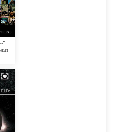
ол?
ьный