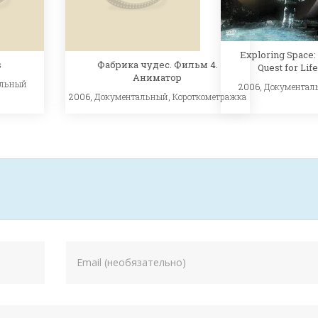
Exploring Space:
s
Фабрика чудес. Фильм 4.
Quest for Life
Аниматор
альный
2006,
Документал
2006,
Документальный
,
Короткометражка