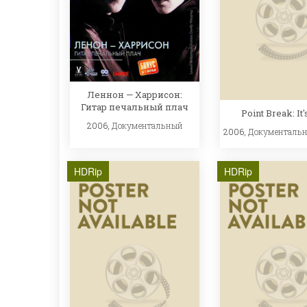
Леннон — Харрисон:
Гитар печальный плач
Point Break: It
2006,
Документальный
2006,
Документаль
HDRip
HDRip