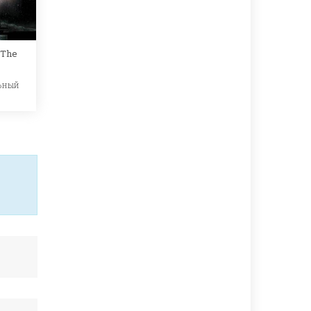
 The
ьный