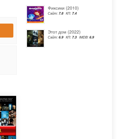
Фиксики (2010)
Сайт:
7.8
КП:
7.4
Этот дом (2022)
Сайт:
6.9
КП:
7.3
IMDB:
6.9