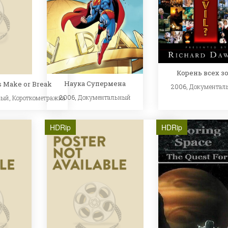
Корень всех з
Наука Супермена
's Make or Break
2006,
Документал
2006,
Документальный
ный
,
Короткометражка
HDRip
HDRip