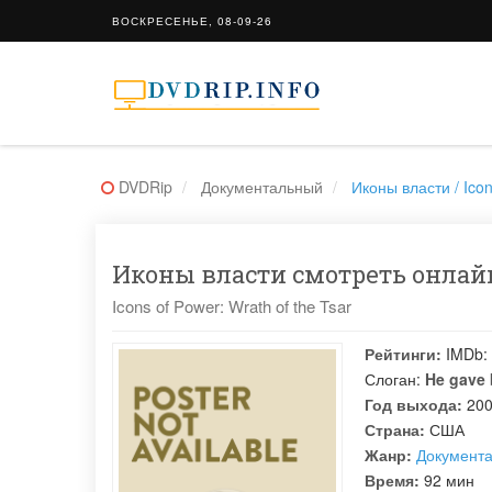
ВОСКРЕСЕНЬЕ, 08-09-26
DVDRip
Документальный
Иконы власти / Icon
Иконы власти смотреть онлайн
Icons of Power: Wrath of the Tsar
Рейтинги:
IMDb:
Слоган:
He gave 
Год выхода:
20
Страна:
США
Жанр:
Документ
Время:
92 мин