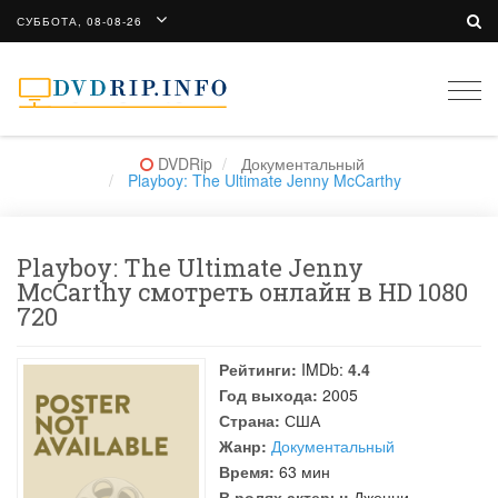
СУББОТА, 08-08-26
Togg
navi
DVDRip
Документальный
Playboy: The Ultimate Jenny McCarthy
Playboy: The Ultimate Jenny
McCarthy смотреть онлайн в HD 1080
720
Рейтинги:
IMDb:
4.4
Год выхода:
2005
Страна:
США
Жанр:
Документальный
Время:
63 мин
В ролях актеры:
Дженни