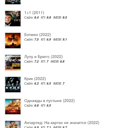
1+1 (2011)
Сайт:
8.4
КП:
8.8
IMDB:
8.5
Бэтмен (2022)
Сайт:
7.5
КП:
6.9
IMDB:
9.1
Лулу и Бриггс (2022)
Сайт:
7.2
КП:
7
IMDB:
6.8
Крик (2022)
Сайт:
6.2
КП:
6.5
IMDB:
7
Однажды в пустыне (2022)
Сайт:
6.8
КП:
6.5
Анчартед: На картах не значится (2022)
Сайт:
6.8
КП:
7.1
IMDB:
6.7