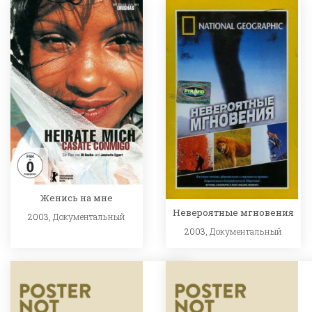
Женись на мне
Невероятные мгновения
2003,
Документальный
2003,
Документальный