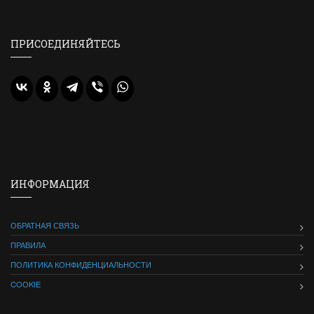
ПРИСОЕДИНЯЙТЕСЬ
ИНФОРМАЦИЯ
ОБРАТНАЯ СВЯЗЬ
ПРАВИЛА
ПОЛИТИКА КОНФИДЕНЦИАЛЬНОСТИ
COOKIE