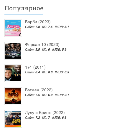
Популярное
Барби (2023)
Сайт:
7.8
КП:
7.6
IMDB:
8.1
Форсаж 10 (2023)
Сайт:
5.5
КП:
6
IMDB:
5.9
1+1 (2011)
Сайт:
8.4
КП:
8.8
IMDB:
8.5
Бэтмен (2022)
Сайт:
7.5
КП:
6.9
IMDB:
9.1
Лулу и Бриггс (2022)
Сайт:
7.2
КП:
7
IMDB:
6.8