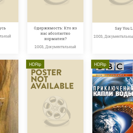
усь
Одержимость: Кто из
Say You 
нас абсолютно
альный
2003,
Документальн
нормален?
2003,
Документальный
HDRip
HDRip