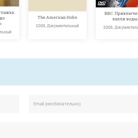
глажка:
BBC: Приключе
The American Hobo
до
капли воды
о
2003,
Документальный
2003,
Документал
альный