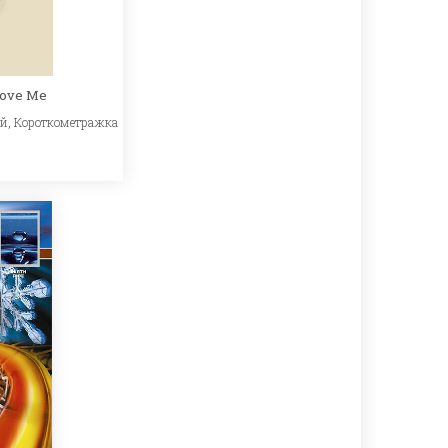
Love Me
ый
,
Короткометражка