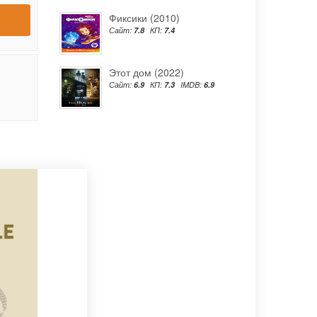
Фиксики (2010)
Сайт:
7.8
КП:
7.4
Этот дом (2022)
Сайт:
6.9
КП:
7.3
IMDB:
6.9