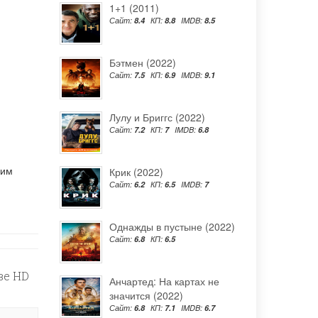
1+1 (2011)
Сайт:
8.4
КП:
8.8
IMDB:
8.5
Бэтмен (2022)
Сайт:
7.5
КП:
6.9
IMDB:
9.1
Лулу и Бриггс (2022)
Сайт:
7.2
КП:
7
IMDB:
6.8
шим
Крик (2022)
Сайт:
6.2
КП:
6.5
IMDB:
7
Однажды в пустыне (2022)
Сайт:
6.8
КП:
6.5
ве HD
Анчартед: На картах не
значится (2022)
Сайт:
6.8
КП:
7.1
IMDB:
6.7