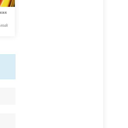
ния
ьный