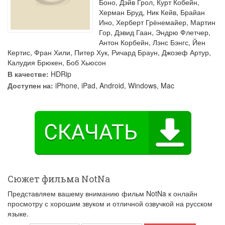
Боно
,
Дэйв Грол
,
Курт Кобейн
,
Херман Бруд
,
Ник Кейв
,
Брайан
Ино
,
Херберт Грёнемайер
,
Мартин
Гор
,
Дэвид Гаан
,
Эндрю Флетчер
,
Антон Корбейн
,
Лэнс Бэнгс
,
Йен
Кертис
,
Фран Хили
,
Питер Хук
,
Ричард Браун
,
Джозеф Артур
,
Калудия Брюкен
,
Боб Хьюсон
В качестве:
HDRip
Доступен на:
iPhone, iPad, Android, Windows, Mac
Сюжет фильма NotNa
Представляем вашему вниманию фильм NotNa к онлайн
просмотру с хорошим звуком и отличной озвучкой на русском
языке.