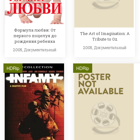
Формула любви: От
The Art of Imagination: A
первого поцелуя до
Tribute to Oz
рождения ребенка
2005,
Документальный
2005,
Документальный
HDRip
HDRip