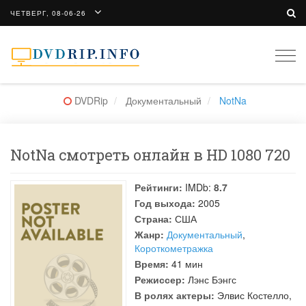
ЧЕТВЕРГ, 08-06-26
Togg
navi
DVDRip
Документальный
NotNa
NotNa смотреть онлайн в HD 1080 720
Рейтинги:
IMDb:
8.7
Год выхода:
2005
Страна:
США
Жанр:
Документальный
,
Короткометражка
Время:
41 мин
Режиссер:
Лэнс Бэнгс
В ролях актеры:
Элвис Костелло
,