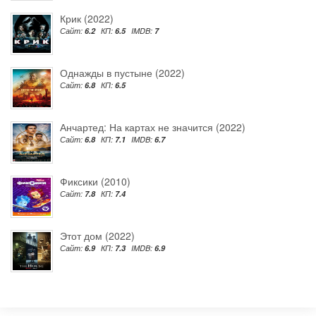
Крик (2022)
Сайт:
6.2
КП:
6.5
IMDB:
7
Однажды в пустыне (2022)
Сайт:
6.8
КП:
6.5
Анчартед: На картах не значится (2022)
Сайт:
6.8
КП:
7.1
IMDB:
6.7
Фиксики (2010)
Сайт:
7.8
КП:
7.4
Этот дом (2022)
Сайт:
6.9
КП:
7.3
IMDB:
6.9