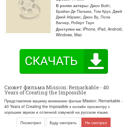
В ролях актеры:
Джон Войт
,
Брайан Де Пальма
,
Том Круз
,
Джей
Джей Абрамс
,
Джон Ву
,
Пола
Вагнер
,
Роберт Таун
Доступен на:
iPhone, iPad, Android,
Windows, Mac
Сюжет фильма Mission: Remarkable - 40
Years of Creating the Impossible
Представляем вашему вниманию фильм Mission: Remarkable -
40 Years of Creating the Impossible к онлайн просмотру с
хорошим звуком и отличной озвучкой на русском языке.
Посмотрел
Буду смотреть
Не смотрел