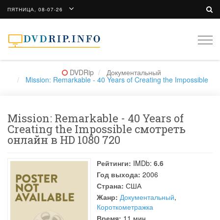
ПЯТНИЦА, 08-07-26
Togg
navi
DVDRip
Документальный
Mission: Remarkable - 40 Years of Creating the Impossible
Mission: Remarkable - 40 Years of
Creating the Impossible смотреть
онлайн в HD 1080 720
Рейтинги:
IMDb:
6.6
Год выхода:
2006
Страна:
США
Жанр:
Документальный
,
Короткометражка
Время:
11 мин