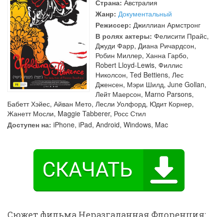
Страна:
Австралия
Жанр:
Документальный
Режиссер:
Джиллиан Армстронг
В ролях актеры:
Фелисити Прайс
,
Джуди Фарр
,
Диана Ричардсон
,
Робин Миллер
,
Ханна Гарбо
,
Robert Lloyd-Lewis
,
Филлис
Николсон
,
Ted Bettiens
,
Лес
Дженсен
,
Мэри Шилд
,
June Gollan
,
Лейт Маерсон
,
Marno Parsons
,
Бабетт Хэйес
,
Айван Мето
,
Лесли Уолфорд
,
Юдит Корнер
,
Жанетт Мосли
,
Maggie Tabberer
,
Росс Стил
Доступен на:
iPhone, iPad, Android, Windows, Mac
Сюжет фильма Неразгаданная Флоренция: