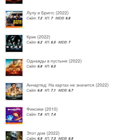
Лулу и Бриггс (2022)
Сайт:
7.2
КП:
7
IMDB:
6.8
Крик (2022)
Сайт:
6.2
КП:
6.5
IMDB:
7
Однажды в пустыне (2022)
Сайт:
6.8
КП:
6.5
Анчартед: На картах не значится (2022)
Сайт:
6.8
КП:
7.1
IMDB:
6.7
Фиксики (2010)
Сайт:
7.8
КП:
7.4
Этот дом (2022)
Сайт:
6.9
КП:
7.3
IMDB:
6.9