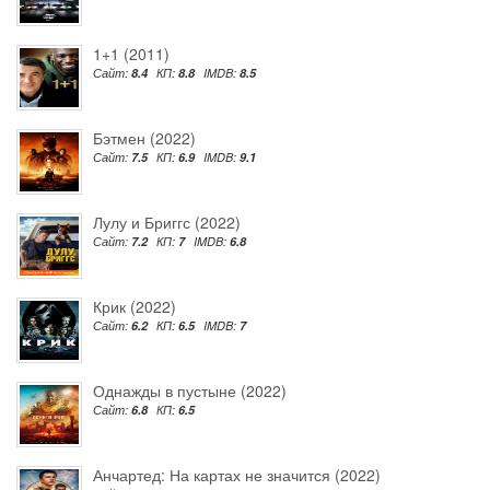
1+1 (2011)
Сайт:
8.4
КП:
8.8
IMDB:
8.5
Бэтмен (2022)
Сайт:
7.5
КП:
6.9
IMDB:
9.1
Лулу и Бриггс (2022)
Сайт:
7.2
КП:
7
IMDB:
6.8
Крик (2022)
Сайт:
6.2
КП:
6.5
IMDB:
7
Однажды в пустыне (2022)
Сайт:
6.8
КП:
6.5
Анчартед: На картах не значится (2022)