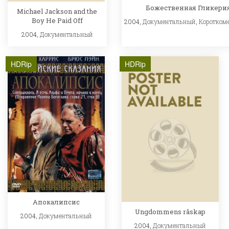
Божественная Гликери
Michael Jackson and the
Boy He Paid Off
2004,
Документальный
,
Коротком
2004,
Документальный
HDRip
HDRip
Апокалипсис
Ungdommens råskap
2004,
Документальный
2004,
Документальный