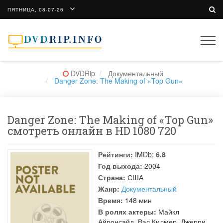
ПЯТНИЦА, 08-07-26
Togg
navi
DVDRip
Документальный
Danger Zone: The Making of «Top Gun»
Danger Zone: The Making of «Top Gun»
смотреть онлайн в HD 1080 720
Рейтинги:
IMDb:
6.8
Год выхода:
2004
Страна:
США
Жанр:
Документальный
Время:
148 мин
В ролях актеры:
Майкл
Айронсайд
,
Вэл Килмер
,
Джерри