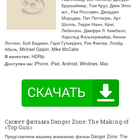
Брукхаймер
,
Том Круз
,
Джек Эппс
мл.
,
Рик Россович
,
Джорджо
Мородер
,
Пит Петтигрю
,
Арт
Шолль
,
Терри Нанн
,
Крис
Лебензон
,
Джефри Л. Кимбалл
,
Харольд Фальтермайер
,
Кенни
Логгинс
,
Боб Бадами
,
Гари Гутьеррез
,
Рик Фиктер
,
Ллойд
Абель
,
Michael Galpin
,
Mike McCabe
В качестве:
HDRip
Доступен на:
iPhone, iPad, Android, Windows, Mac
Сюжет фильма Danger Zone: The Making of
«Top Gun»
Представляем вашему вниманию фильм Danger Zone: The