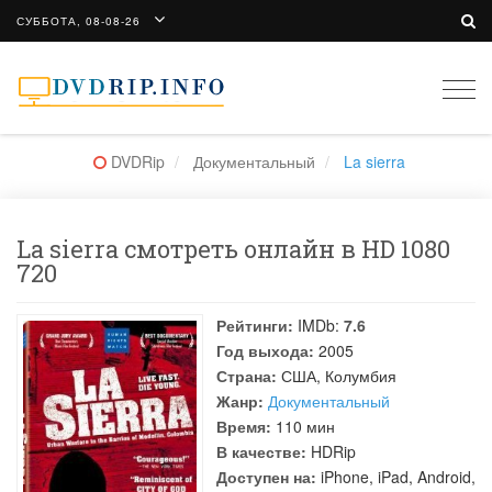
СУББОТА, 08-08-26
Togg
navi
DVDRip
Документальный
La sierra
La sierra смотреть онлайн в HD 1080
720
Рейтинги:
IMDb:
7.6
Год выхода:
2005
Страна:
США, Колумбия
Жанр:
Документальный
Время:
110 мин
В качестве:
HDRip
Доступен на:
iPhone, iPad, Android,