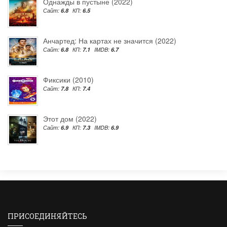
Однажды в пустыне (2022)
Сайт:
6.8
КП:
6.5
Анчартед: На картах не значится (2022)
Сайт:
6.8
КП:
7.1
IMDB:
6.7
Фиксики (2010)
Сайт:
7.8
КП:
7.4
Этот дом (2022)
Сайт:
6.9
КП:
7.3
IMDB:
6.9
ПРИСОЕДИНЯЙТЕСЬ