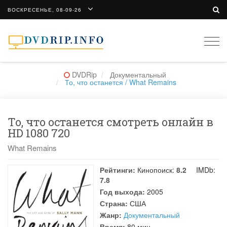
ВОСКРЕСЕНЬЕ, 08-09-26
Togg
navi
DVDRip
Документальный
То, что останется / What Remains
То, что останется смотреть онлайн в
HD 1080 720
What Remains
Рейтинги:
Кинопоиск:
8.2
IMDb:
7.8
Год выхода:
2005
Страна:
США
Жанр:
Документальный
Время:
80 мин