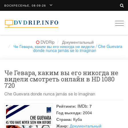
ВОСКРЕСЕНЬЕ, 08-09-26
Togg
navi
DVDRip
Документальный
Че Гевара, каким вы его никогда не видели / Che Guevara
donde nunca jamás se lo imaginan
Че Гевара, каким вы его никогда не
видели смотреть онлайн в HD 1080
720
Che Guevara donde nunca jamás se lo imaginan
Рейтинги:
IMDb:
7
Год выхода:
2004
Страна:
Куба
Жанр:
Документальный