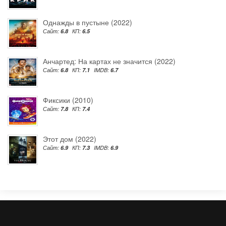
Однажды в пустыне (2022)
Сайт:
6.8
КП:
6.5
Анчартед: На картах не значится (2022)
Сайт:
6.8
КП:
7.1
IMDB:
6.7
Фиксики (2010)
Сайт:
7.8
КП:
7.4
Этот дом (2022)
Сайт:
6.9
КП:
7.3
IMDB:
6.9