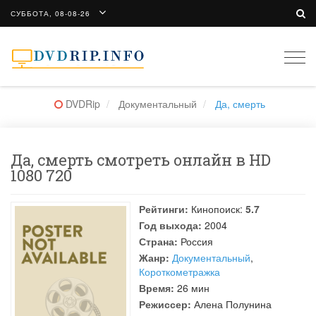
СУББОТА, 08-08-26
Togg
navi
DVDRip
Документальный
Да, смерть
Да, смерть смотреть онлайн в HD
1080 720
Рейтинги:
Кинопоиск:
5.7
Год выхода:
2004
Страна:
Россия
Жанр:
Документальный
,
Короткометражка
Время:
26 мин
Режиссер:
Алена Полунина