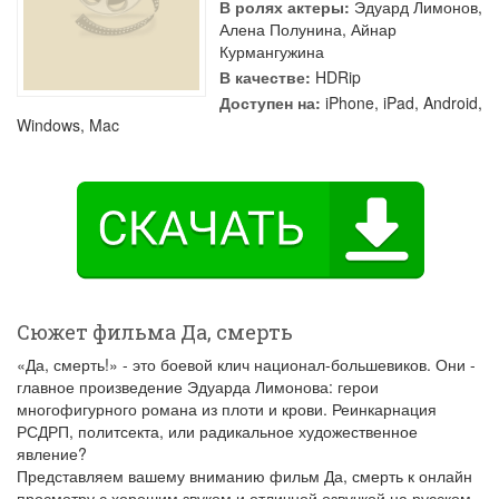
В ролях актеры:
Эдуард Лимонов
,
Алена Полунина
,
Айнар
Курмангужина
В качестве:
HDRip
Доступен на:
iPhone, iPad, Android,
Windows, Mac
Сюжет фильма Да, смерть
«Да, смерть!» - это боевой клич национал-большевиков. Они -
главное произведение Эдуарда Лимонова: герои
многофигурного романа из плоти и крови. Реинкарнация
РСДРП, политсекта, или радикальное художественное
явление?
Представляем вашему вниманию фильм Да, смерть к онлайн
просмотру с хорошим звуком и отличной озвучкой на русском