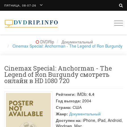
ПЯТНИЦА, 08-07-26
Togg
navi
DVDRip
Документальный
Cinemax Special: Anchorman - The Legend of Ron Burgundy
Cinemax Special: Anchorman - The
Legend of Ron Burgundy смотреть
онлайн в HD 1080 720
Рейтинги:
IMDb:
6.4
Год выхода:
2004
Страна:
США
Жанр:
Документальный
Доступен на:
iPhone, iPad, Android,
Windows, Mac