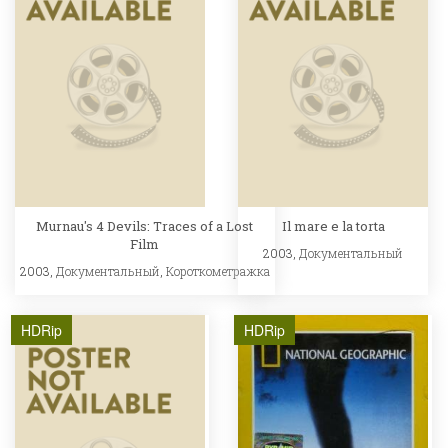
Murnau's 4 Devils: Traces of a Lost
Il mare e la torta
Film
2003,
Документальный
2003,
Документальный
,
Короткометражка
HDRip
HDRip