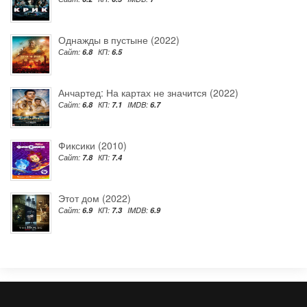
Однажды в пустыне (2022)
Сайт:
6.8
КП:
6.5
Анчартед: На картах не значится (2022)
Сайт:
6.8
КП:
7.1
IMDB:
6.7
Фиксики (2010)
Сайт:
7.8
КП:
7.4
Этот дом (2022)
Сайт:
6.9
КП:
7.3
IMDB:
6.9