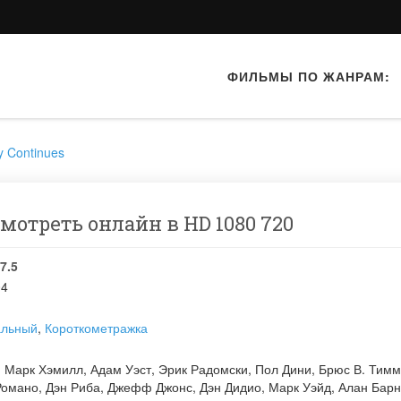
ФИЛЬМЫ ПО ЖАНРАМ:
y Continues
смотреть онлайн в HD 1080 720
7.5
04
альный
,
Короткометражка
:
Марк Хэмилл
,
Адам Уэст
,
Эрик Радомски
,
Пол Дини
,
Брюс В. Тимм
Романо
,
Дэн Риба
,
Джефф Джонс
,
Дэн Дидио
,
Марк Уэйд
,
Алан Барн