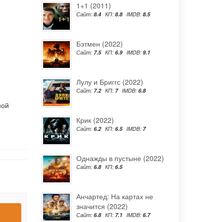
1+1 (2011)
Сайт:
8.4
КП:
8.8
IMDB:
8.5
Бэтмен (2022)
Сайт:
7.5
КП:
6.9
IMDB:
9.1
Лулу и Бриггс (2022)
Сайт:
7.2
КП:
7
IMDB:
6.8
ной
Крик (2022)
Сайт:
6.2
КП:
6.5
IMDB:
7
Однажды в пустыне (2022)
Сайт:
6.8
КП:
6.5
Анчартед: На картах не
значится (2022)
Сайт:
6.8
КП:
7.1
IMDB:
6.7