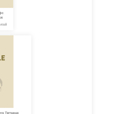
фо:
ия
ьный
вух Титанах