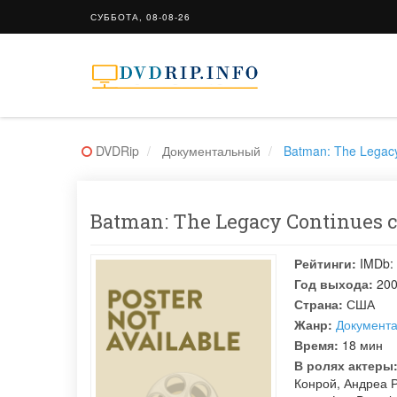
СУББОТА, 08-08-26
DVDRip
Документальный
Batman: The Legac
Batman: The Legacy Continues 
Рейтинги:
IMDb:
Год выхода:
20
Страна:
США
Жанр:
Документ
Время:
18 мин
В ролях актеры
Конрой
,
Андреа 