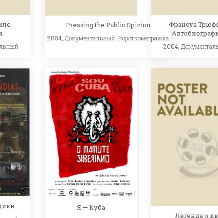
иле
Франсуа Трюф
Pressing the Public Opinion
а
Автобиограф
2004,
Документальный
,
Короткометражка
альный
2004,
Документал
щики
Я — Куба
Легенда о д