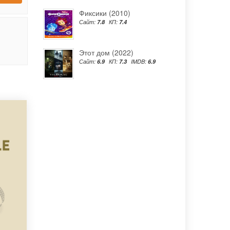
Фиксики (2010)
Сайт:
7.8
КП:
7.4
Этот дом (2022)
Сайт:
6.9
КП:
7.3
IMDB:
6.9