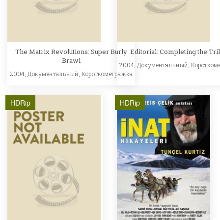
The Matrix Revolutions: Super Burly
Editorial: Completing the Tri
Brawl
2004,
Документальный
,
Коротком
2004,
Документальный
,
Короткометражка
HDRip
HDRip