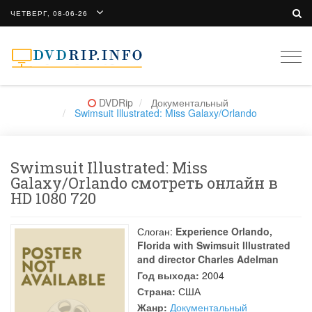
ЧЕТВЕРГ, 08-06-26
Togg
navi
DVDRip
Документальный
Swimsuit Illustrated: Miss Galaxy/Orlando
Swimsuit Illustrated: Miss
Galaxy/Orlando смотреть онлайн в
HD 1080 720
Слоган:
Experience Orlando,
Florida with Swimsuit Illustrated
and director Charles Adelman
Год выхода:
2004
Страна:
США
Жанр:
Документальный