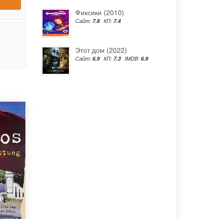
Фиксики (2010)
Сайт:
7.8
КП:
7.4
Этот дом (2022)
Сайт:
6.9
КП:
7.3
IMDB:
6.9