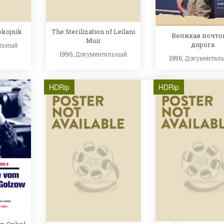
pokojnik
The Sterilization of Leilani
Великая почто
Muir
дорога
льный
1996,
Документальный
1996,
Документал
HDRip
HDRip