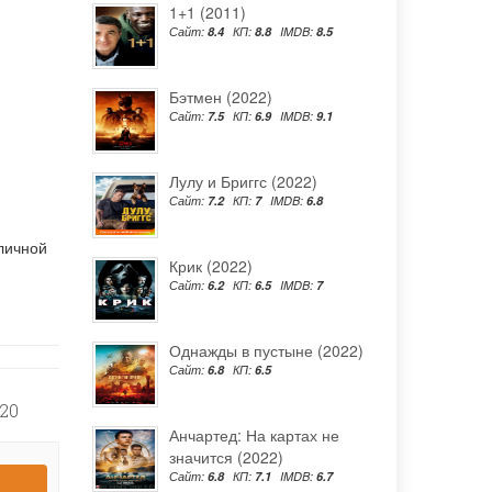
1+1 (2011)
Сайт:
8.4
КП:
8.8
IMDB:
8.5
Бэтмен (2022)
Сайт:
7.5
КП:
6.9
IMDB:
9.1
Лулу и Бриггс (2022)
Сайт:
7.2
КП:
7
IMDB:
6.8
личной
Крик (2022)
Сайт:
6.2
КП:
6.5
IMDB:
7
Однажды в пустыне (2022)
Сайт:
6.8
КП:
6.5
20
Анчартед: На картах не
значится (2022)
Сайт:
6.8
КП:
7.1
IMDB:
6.7