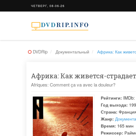
ЧЕТВЕРГ, 08-06-26
DVDRip
Документальный
Африка: Как живетс
Африка: Как живется-страдаетс
Afriques: Comment ça va avec la douleur?
Рейтинги:
IMDb:
Год выхода:
19
Страна:
Франци
Жанр:
Документ
Время:
165 мин
Режиссер:
Райм