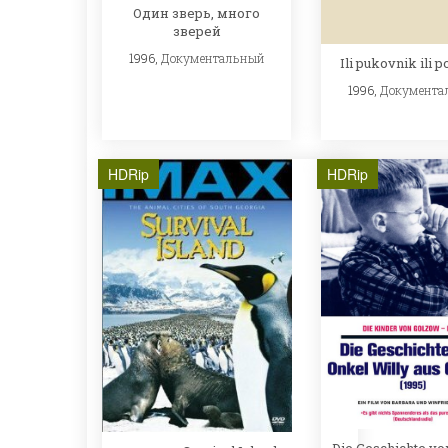
Один зверь, много
зверей
1996,
Документальный
Ili pukovnik ili 
1996,
Документа
HDRip
HDRip