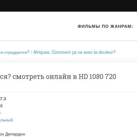
ФИЛЬМЫ ПО ЖАНРАМ:
я-страдается? / Afriques: Comment ça va avec la douleur?
я? смотреть онлайн в HD 1080 720
7.3
96
я
альный
он Депардон