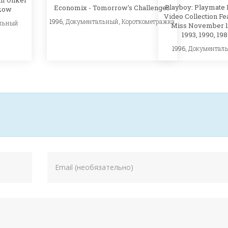
om Onkel
Playboy: Playmate 
Economix - Tomorrow's Challenges
lzow
Video Collection Fe
1996,
Документальный
,
Короткометражка
льный
Miss November 1
1993, 1990, 19
1996,
Документал