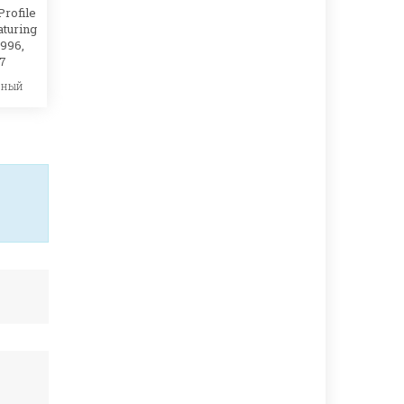
Profile
aturing
996,
87
ьный