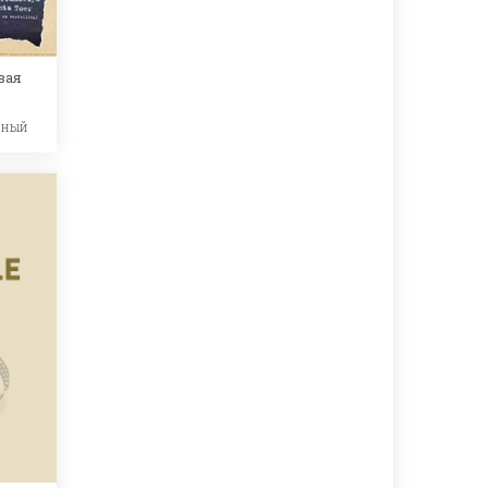
вая
ьный