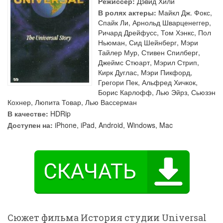
Режиссер:
Дэвид Хили
В ролях актеры:
Майкл Дж. Фокс
,
Спайк Ли
,
Арнольд Шварценеггер
,
Ричард Дрейфусс
,
Том Хэнкс
,
Пол
Ньюман
,
Сид Шейнберг
,
Мэри
Тайлер Мур
,
Стивен Спилберг
,
Джеймс Стюарт
,
Мэрил Стрип
,
Кирк Дуглас
,
Мэри Пикфорд
,
Грегори Пек
,
Альфред Хичкок
,
Борис Карлофф
,
Лью Эйрз
,
Сьюзэн
Кохнер
,
Люпита Товар
,
Лью Вассерман
В качестве:
HDRip
Доступен на:
iPhone, iPad, Android, Windows, Mac
Сюжет фильма История студии Universal