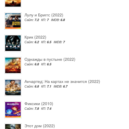
Лулу и Бриггс (2022)
Сайт:
7.2
КП:
7
IMDB:
6.8
Крик (2022)
Сайт:
6.2
КП:
6.5
IMDB:
7
Однажды в пустыне (2022)
Сайт:
6.8
КП:
6.5
Анчартед: На картах не значится (2022)
Сайт:
6.8
КП:
7.1
IMDB:
6.7
Фиксики (2010)
Сайт:
7.8
КП:
7.4
Этот дом (2022)