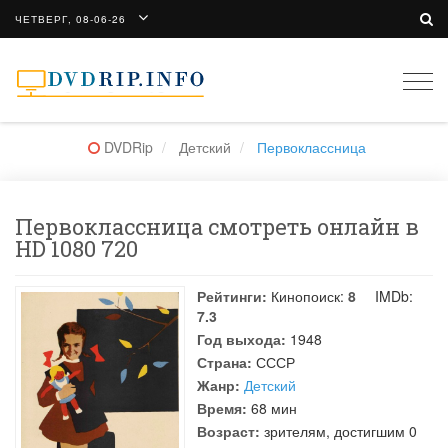
ЧЕТВЕРГ, 08-06-26
Togg
navi
DVDRip
Детский
Первоклассница
Первоклассница смотреть онлайн в
HD 1080 720
Рейтинги:
Кинопоиск:
8
IMDb:
7.3
Год выхода:
1948
Страна:
СССР
Жанр:
Детский
Время:
68 мин
Возраст:
зрителям, достигшим 0