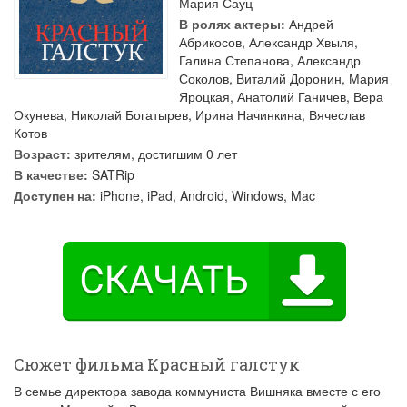
Мария Сауц
В ролях актеры:
Андрей
Абрикосов
,
Александр Хвыля
,
Галина Степанова
,
Александр
Соколов
,
Виталий Доронин
,
Мария
Яроцкая
,
Анатолий Ганичев
,
Вера
Окунева
,
Николай Богатырев
,
Ирина Начинкина
,
Вячеслав
Котов
Возраст:
зрителям, достигшим 0 лет
В качестве:
SATRip
Доступен на:
iPhone, iPad, Android, Windows, Mac
Сюжет фильма Красный галстук
В семье директора завода коммуниста Вишняка вместе с его