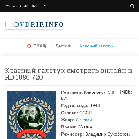
СУББОТА, 08-08-26
Togg
navi
DVDRip
Детский
Красный галстук
Красный галстук смотреть онлайн в
HD 1080 720
Рейтинги:
Кинопоиск:
5.8
IMDb:
6.1
Год выхода:
1948
Страна:
СССР
Жанр:
Детский
Время:
66 мин
Режиссер:
Владимир Сухобоков
,