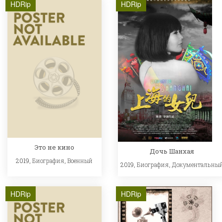
HDRip
HDRip
Это не кино
Дочь Шанхая
2019,
Биография
,
Военный
2019,
Биография
,
Документальны
HDRip
HDRip