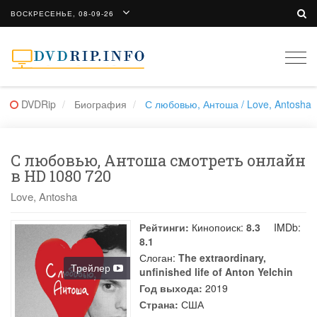
ВОСКРЕСЕНЬЕ, 08-09-26
Togg
navi
DVDRip
Биография
С любовью, Антоша / Love, Antosha
С любовью, Антоша смотреть онлайн
в HD 1080 720
Love, Antosha
Рейтинги:
Кинопоиск:
8.3
IMDb:
8.1
Слоган:
The extraordinary,
Трейлер
unfinished life of Anton Yelchin
Год выхода:
2019
Страна:
США