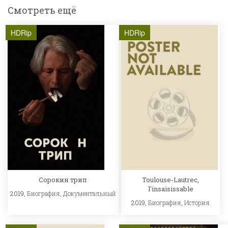
Смотреть ещё
HDRip
HDRip
Сорокин трип
Toulouse-Lautrec,
l'insaisissable
2019,
Биография
,
Документальный
2019,
Биография
,
История