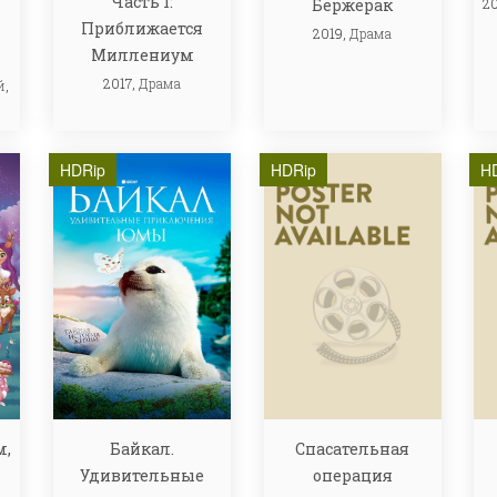
Часть 1:
2
Бержерак
Приближается
2019,
Драма
Миллениум
2017,
Драма
й
,
HDRip
HDRip
H
м,
Байкал.
Спасательная
Удивительные
операция