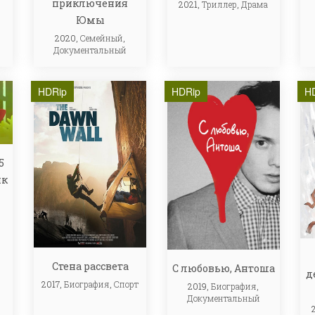
приключения
2021,
Триллер
,
Драма
Юмы
2020,
Семейный
,
Документальный
HDRip
HDRip
H
5
ик
Стена рассвета
С любовью, Антоша
д
2017,
Биография
,
Спорт
2019,
Биография
,
Документальный