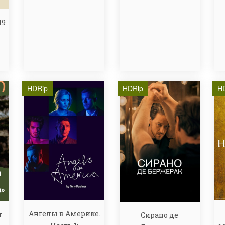
19
HDRip
HDRip
H
Ангелы в Америке.
м
Сирано де