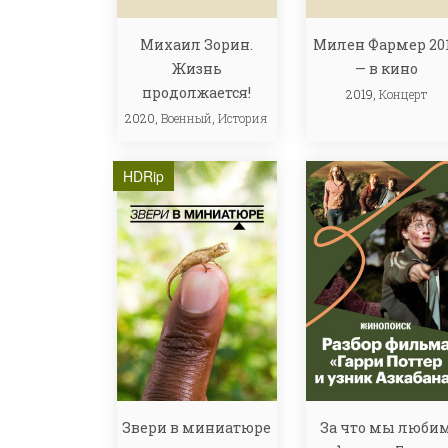
Михаил Зорин.
Милен Фармер 20
Жизнь
— в кино
продолжается!
2019,
Концерт
2020,
Военный
,
История
HDRip
Звери в миниатюре
За что мы люби