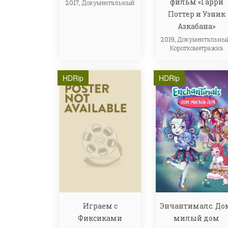
фильм «Гарри
2017,
Документальный
Поттер и Узник
Азкабана»
2019,
Документальны
Короткометражка
HDRip
HDRip
Играем с
Энчантималс. До
Фиксиками
милый дом