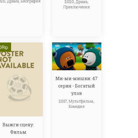
020,
Драма
,
Биография
2020,
Драма
,
Приключения
DRip
Ми-ми-мишки: 47
серия - Богатый
улов
2017,
Мультфильм
,
Комедия
Выжги сцену:
Фильм