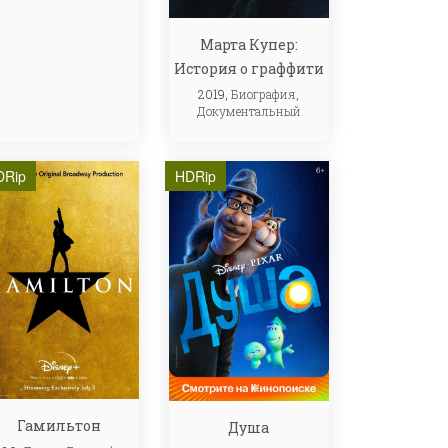
Марта Купер:
История о граффити
2019,
Биография
,
Документальный
DRip
HDRip
Гамильтон
Душа