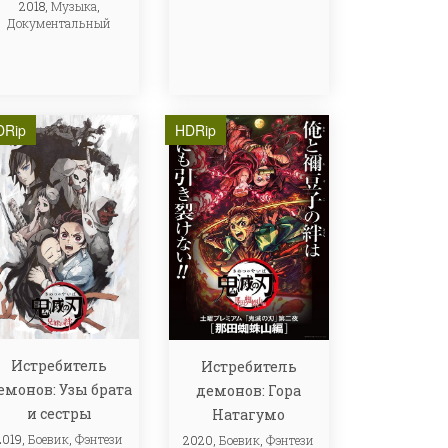
2018,
Музыка
,
Документальный
DRip
HDRip
Истребитель
Истребитель
емонов: Узы брата
демонов: Гора
и сестры
Натагумо
2019,
Боевик
,
Фэнтези
2020,
Боевик
,
Фэнтези