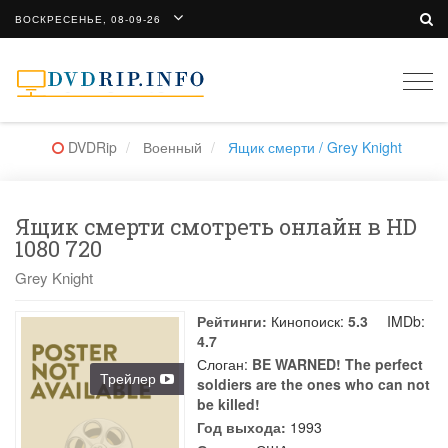
ВОСКРЕСЕНЬЕ, 08-09-26
Togg
navi
DVDRip
Военный
Ящик смерти / Grey Knight
Ящик смерти смотреть онлайн в HD
1080 720
Grey Knight
Рейтинги:
Кинопоиск:
5.3
IMDb:
4.7
Слоган:
BE WARNED! The perfect
Трейлер
soldiers are the ones who can not
be killed!
Год выхода:
1993