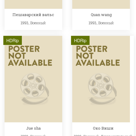
Пешаварский вальс
Quan wang
1993,
Военный
1993,
Военный
HDRip
HDRip
Jue sha
Око Виши