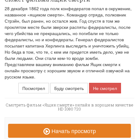
28 декабря 1862 года полк конфедератов попал в окружение,
названное «ящиком смерти». Командир отряда, полковник
Стрэйн, был ранен, но остался жив. Год спустя в том же
проклятом месте были зверски распяты федералисты, после
чего убийства не прекращались, но погибали не только
федералисты, но и конфедераты. Генерал федералистов
посылает капитана Херлинга выследить и уничтожить убийц.
Но беда в том, что те, с кем им придется иметь дело, уже не
были людьми. Они стали кем-то вроде зомби.
Представляем вашему вниманию фильм Ящик смерти к
онлайн просмотру с хорошим звуком и отличной озвучкой на
русском языке.
Посмотрел
Буду смотреть
Не смотрел
Смотреть фильм «Ящик смерти» онлайн в хорошем качестве
HD 1080 720
Начать просмотр