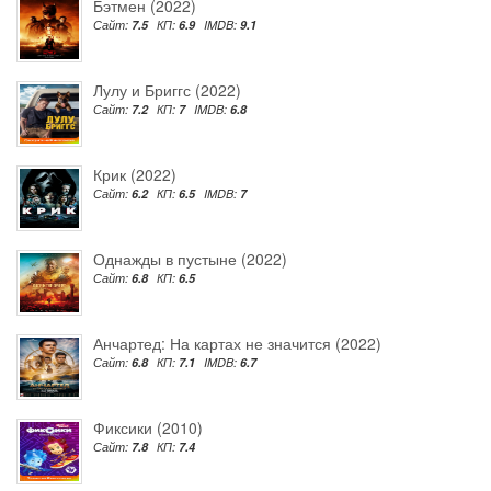
Бэтмен (2022)
Сайт:
7.5
КП:
6.9
IMDB:
9.1
Лулу и Бриггс (2022)
Сайт:
7.2
КП:
7
IMDB:
6.8
Крик (2022)
Сайт:
6.2
КП:
6.5
IMDB:
7
Однажды в пустыне (2022)
Сайт:
6.8
КП:
6.5
Анчартед: На картах не значится (2022)
Сайт:
6.8
КП:
7.1
IMDB:
6.7
Фиксики (2010)
Сайт:
7.8
КП:
7.4