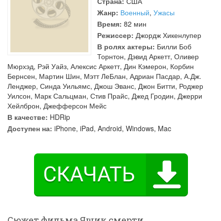
Страна:
США
Жанр:
Военный
,
Ужасы
Время:
82 мин
Режиссер:
Джордж Хикенлупер
В ролях актеры:
Билли Боб
Торнтон
,
Дэвид Аркетт
,
Оливер
Мюрхэд
,
Рэй Уайз
,
Алексис Аркетт
,
Дин Кэмерон
,
Корбин
Бернсен
,
Мартин Шин
,
Мэтт ЛеБлан
,
Адриан Пасдар
,
А.Дж.
Ленджер
,
Синда Уильямс
,
Джош Эванс
,
Джон Битти
,
Роджер
Уилсон
,
Марк Сальцман
,
Стив Прайс
,
Джед Гродин
,
Джерри
Хейлброн
,
Джефферсон Мейс
В качестве:
HDRip
Доступен на:
iPhone, iPad, Android, Windows, Mac
Сюжет фильма Ящик смерти