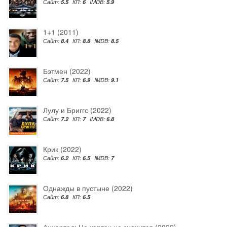
Сайт:
5.5
КП:
6
IMDB:
5.9
1+1 (2011)
Сайт:
8.4
КП:
8.8
IMDB:
8.5
Бэтмен (2022)
Сайт:
7.5
КП:
6.9
IMDB:
9.1
Лулу и Бриггс (2022)
Сайт:
7.2
КП:
7
IMDB:
6.8
Крик (2022)
Сайт:
6.2
КП:
6.5
IMDB:
7
Однажды в пустыне (2022)
Сайт:
6.8
КП:
6.5
Анчартед: На картах не значится (2022)