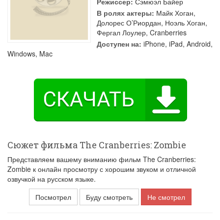
Режиссер:
Сэмюэл Байер
В ролях актеры:
Майк Хоган
,
Долорес О’Риордан
,
Ноэль Хоган
,
Фергал Лоулер
,
Cranberries
Доступен на:
iPhone, iPad, Android,
Windows, Mac
Сюжет фильма The Cranberries: Zombie
Представляем вашему вниманию фильм The Cranberries:
Zombie к онлайн просмотру с хорошим звуком и отличной
озвучкой на русском языке.
Посмотрел
Буду смотреть
Не смотрел