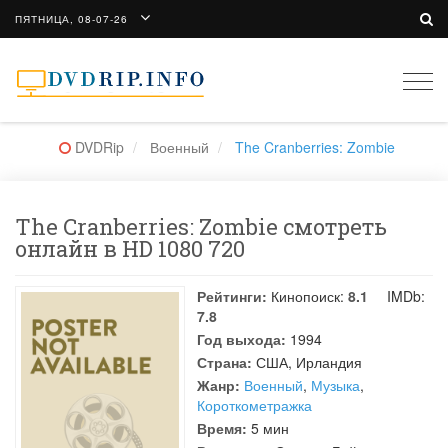
ПЯТНИЦА, 08-07-26
Togg
navi
DVDRip
Военный
The Cranberries: Zombie
The Cranberries: Zombie смотреть
онлайн в HD 1080 720
Рейтинги:
Кинопоиск:
8.1
IMDb:
7.8
Год выхода:
1994
Страна:
США, Ирландия
Жанр:
Военный
,
Музыка
,
Короткометражка
Время:
5 мин