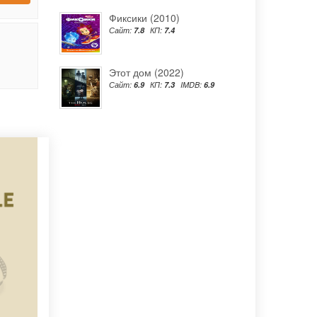
Фиксики (2010)
Сайт:
7.8
КП:
7.4
Этот дом (2022)
Сайт:
6.9
КП:
7.3
IMDB:
6.9