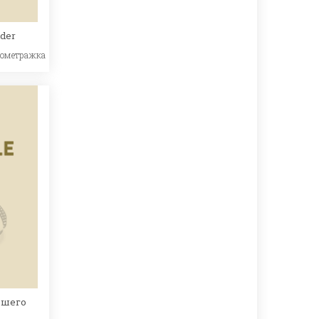
nder
кометражка
вшего