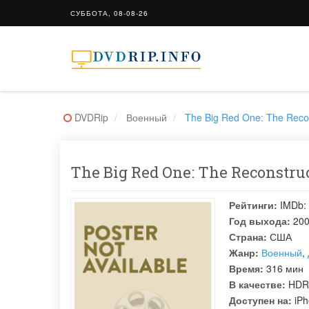
СУББОТА, 08-08-26
DVDRip
Военный
The Big Red One: The Recon
The Big Red One: The Reconstru
Рейтинги:
IMDb:
Год выхода:
20
Страна:
США
Жанр:
Военный
,
Время:
316 мин
В качестве:
HDR
Доступен на:
iPh