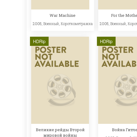
War Machine
For the Moth
2005,
Военный
,
Короткометражка
2005,
Военный
,
Коро
HDRip
HDRip
Великие рейды Второй
Война Гитл
мировой войны