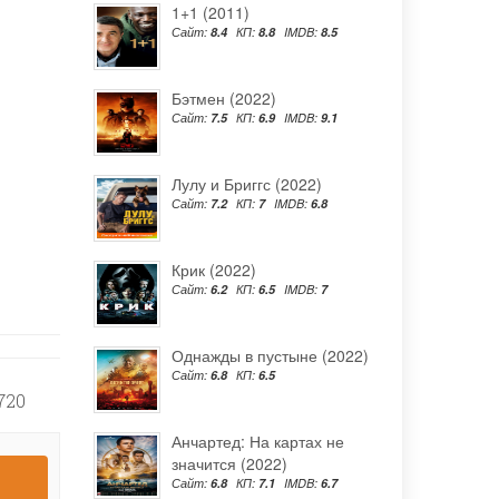
1+1 (2011)
Сайт:
8.4
КП:
8.8
IMDB:
8.5
Бэтмен (2022)
Сайт:
7.5
КП:
6.9
IMDB:
9.1
Лулу и Бриггс (2022)
Сайт:
7.2
КП:
7
IMDB:
6.8
Крик (2022)
Сайт:
6.2
КП:
6.5
IMDB:
7
Однажды в пустыне (2022)
Сайт:
6.8
КП:
6.5
720
Анчартед: На картах не
значится (2022)
Сайт:
6.8
КП:
7.1
IMDB:
6.7