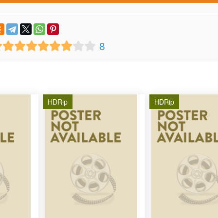
8
HDRip
HDRip