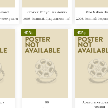
erland
Кхокха: Голубь из Чечни
One Nation U
ткометражка
2005,
Военный
,
Документальный
2005,
Военный
,
Корот
HDRip
HDRip
ера
90
Артисты сгоре
театра