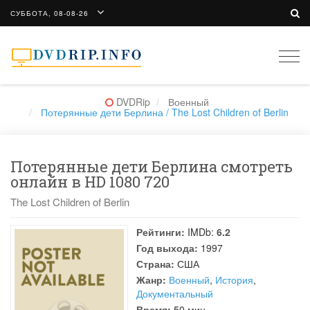
СУББОТА, 08-08-26
Togg
navi
DVDRip
Военный
Потерянные дети Берлина / The Lost Children of Berlin
Потерянные дети Берлина смотреть
онлайн в HD 1080 720
The Lost Children of Berlin
Рейтинги:
IMDb:
6.2
Год выхода:
1997
Страна:
США
Жанр:
Военный
,
История
,
Документальный
Время:
50 мин