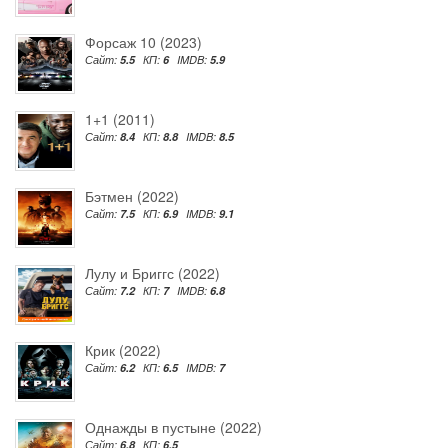
Форсаж 10 (2023)
Сайт:
5.5
КП:
6
IMDB:
5.9
1+1 (2011)
Сайт:
8.4
КП:
8.8
IMDB:
8.5
Бэтмен (2022)
Сайт:
7.5
КП:
6.9
IMDB:
9.1
Лулу и Бриггс (2022)
Сайт:
7.2
КП:
7
IMDB:
6.8
Крик (2022)
Сайт:
6.2
КП:
6.5
IMDB:
7
Однажды в пустыне (2022)
Сайт:
6.8
КП:
6.5