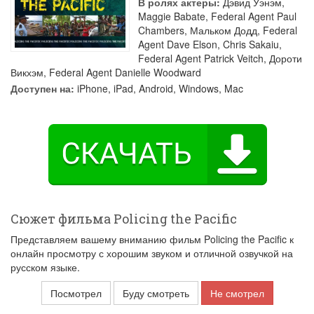
В ролях актеры:
Дэвид Уэнэм
,
Maggie Babate
,
Federal Agent Paul
Chambers
,
Мальком Додд
,
Federal
Agent Dave Elson
,
Chris Sakaiu
,
Federal Agent Patrick Veitch
,
Дороти
Викхэм
,
Federal Agent Danielle Woodward
Доступен на:
iPhone, iPad, Android, Windows, Mac
Сюжет фильма Policing the Pacific
Представляем вашему вниманию фильм Policing the Pacific к
онлайн просмотру с хорошим звуком и отличной озвучкой на
русском языке.
Посмотрел
Буду смотреть
Не смотрел