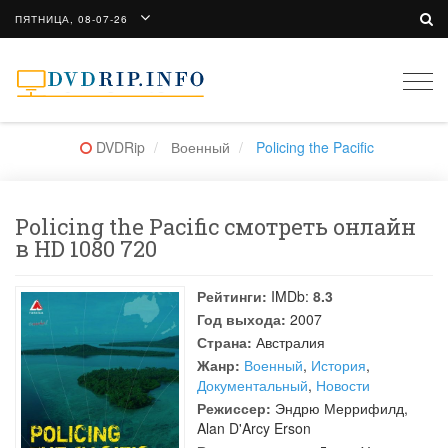
ПЯТНИЦА, 08-07-26
Togg
navi
DVDRip
Военный
Policing the Pacific
Policing the Pacific смотреть онлайн
в HD 1080 720
Рейтинги:
IMDb:
8.3
Год выхода:
2007
Страна:
Австралия
Жанр:
Военный
,
История
,
Документальный
,
Новости
Режиссер:
Эндрю Меррифилд
,
Alan D'Arcy Erson