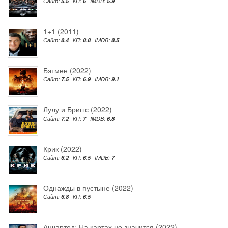
Сайт:
5.5
КП:
6
IMDB:
5.9
1+1 (2011)
Сайт:
8.4
КП:
8.8
IMDB:
8.5
Бэтмен (2022)
Сайт:
7.5
КП:
6.9
IMDB:
9.1
Лулу и Бриггс (2022)
Сайт:
7.2
КП:
7
IMDB:
6.8
Крик (2022)
Сайт:
6.2
КП:
6.5
IMDB:
7
Однажды в пустыне (2022)
Сайт:
6.8
КП:
6.5
Анчартед: На картах не значится (2022)