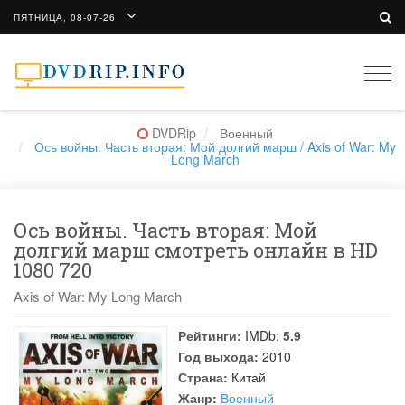
ПЯТНИЦА, 08-07-26
Togg
navi
DVDRip
Военный
Ось войны. Часть вторая: Мой долгий марш / Axis of War: My
Long March
Ось войны. Часть вторая: Мой
долгий марш смотреть онлайн в HD
1080 720
Axis of War: My Long March
Рейтинги:
IMDb:
5.9
Год выхода:
2010
Страна:
Китай
Жанр:
Военный