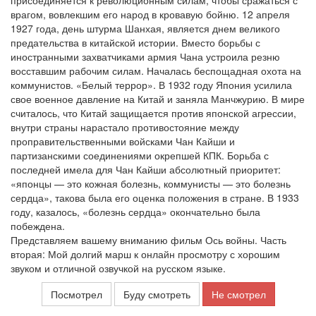
присоединяется к революционным силам, чтобы сражаться с
врагом, вовлекшим его народ в кровавую бойню. 12 апреля
1927 года, день штурма Шанхая, является днем великого
предательства в китайской истории. Вместо борьбы с
иностранными захватчиками армия Чана устроила резню
восставшим рабочим силам. Началась беспощадная охота на
коммунистов. «Белый террор». В 1932 году Япония усилила
свое военное давление на Китай и заняла Манчжурию. В мире
считалось, что Китай защищается против японской агрессии,
внутри страны нарастало противостояние между
проправительственными войсками Чан Кайши и
партизанскими соединениями окрепшей КПК. Борьба с
последней имела для Чан Кайши абсолютный приоритет:
«японцы — это кожная болезнь, коммунисты — это болезнь
сердца», такова была его оценка положения в стране. В 1933
году, казалось, «болезнь сердца» окончательно была
побеждена.
Представляем вашему вниманию фильм Ось войны. Часть
вторая: Мой долгий марш к онлайн просмотру с хорошим
звуком и отличной озвучкой на русском языке.
Посмотрел
Буду смотреть
Не смотрел