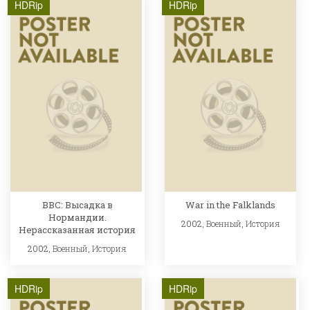
HDRip
HDRip
BBC: Высадка в
War in the Falklands
Нормандии.
2002,
Военный
,
История
Нерассказанная история
2002,
Военный
,
История
HDRip
HDRip