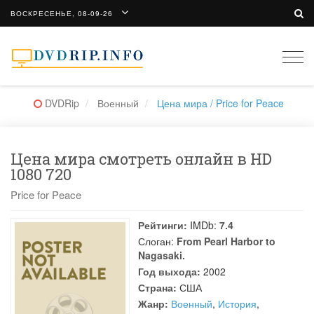
ВОСКРЕСЕНЬЕ, 08-09-26
Togg
navi
DVDRip
Военный
Цена мира / Price for Peace
Цена мира смотреть онлайн в HD
1080 720
Price for Peace
Рейтинги:
IMDb:
7.4
Слоган:
From Pearl Harbor to
Nagasaki.
Год выхода:
2002
Страна:
США
Жанр:
Военный
,
История
,