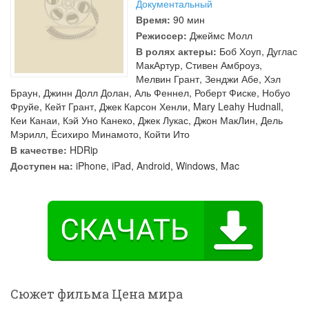
Документальный
Время:
90 мин
Режиссер:
Джеймс Молл
В ролях актеры:
Боб Хоуп
,
Дуглас
МакАртур
,
Стивен Амброуз
,
Мелвин Грант
,
Зенджи Абе
,
Хэл
Браун
,
Джинн Долл Долан
,
Аль Феннел
,
Роберт Фиске
,
Нобуо
Фруйе
,
Кейт Грант
,
Джек Карсон Хенли
,
Mary Leahy Hudnall
,
Кеи Канаи
,
Кэй Уно Канеко
,
Джек Лукас
,
Джон МакЛин
,
Дель
Мэрилл
,
Ёсихиро Минамото
,
Койти Ито
В качестве:
HDRip
Доступен на:
iPhone, iPad, Android, Windows, Mac
Сюжет фильма Цена мира