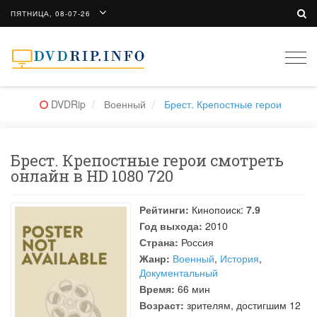
ПЯТНИЦА, 08-07-26
Togg
navi
DVDRip
Военный
Брест. Крепостные герои
Брест. Крепостные герои смотреть
онлайн в HD 1080 720
Рейтинги:
Кинопоиск:
7.9
Год выхода:
2010
Страна:
Россия
Жанр:
Военный
,
История
,
Документальный
Время:
66 мин
Возраст:
зрителям, достигшим 12