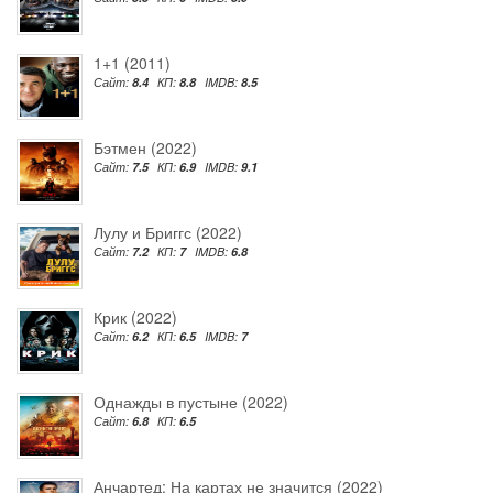
1+1 (2011)
Сайт:
8.4
КП:
8.8
IMDB:
8.5
Бэтмен (2022)
Сайт:
7.5
КП:
6.9
IMDB:
9.1
Лулу и Бриггс (2022)
Сайт:
7.2
КП:
7
IMDB:
6.8
Крик (2022)
Сайт:
6.2
КП:
6.5
IMDB:
7
Однажды в пустыне (2022)
Сайт:
6.8
КП:
6.5
Анчартед: На картах не значится (2022)