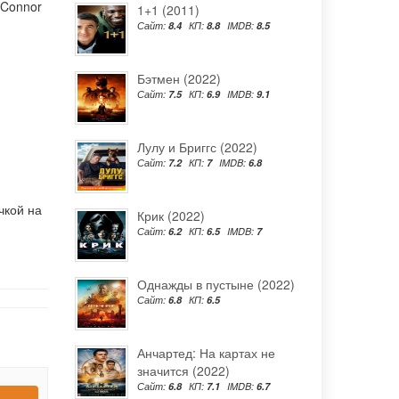
Connor
1+1 (2011)
Сайт:
8.4
КП:
8.8
IMDB:
8.5
Бэтмен (2022)
Сайт:
7.5
КП:
6.9
IMDB:
9.1
Лулу и Бриггс (2022)
Сайт:
7.2
КП:
7
IMDB:
6.8
чкой на
Крик (2022)
Сайт:
6.2
КП:
6.5
IMDB:
7
Однажды в пустыне (2022)
Сайт:
6.8
КП:
6.5
Анчартед: На картах не
значится (2022)
Сайт:
6.8
КП:
7.1
IMDB:
6.7