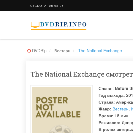
СУББОТА, 08-08-26
DVDRip
Вестерн
The National Exchange
The National Exchange смотрет
Слоган:
Before t
Год выхода:
20
Страна:
Американ
Жанр:
Вестерн
,
Время:
18 мин
Режиссер:
Джер
В ролях актеры