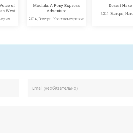
Voice of
Desert Haze
Mochila: A Pony Express
can West
Adventure
2014,
Вестерн
,
Ист
медия
2014,
Вестерн
,
Короткометражка