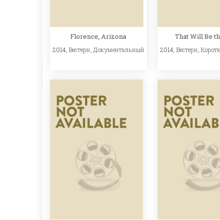
Florence, Arizona
That Will Be t
2014,
Вестерн
,
Документальный
2014,
Вестерн
,
Корот