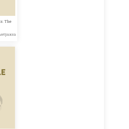
s: The
метражка