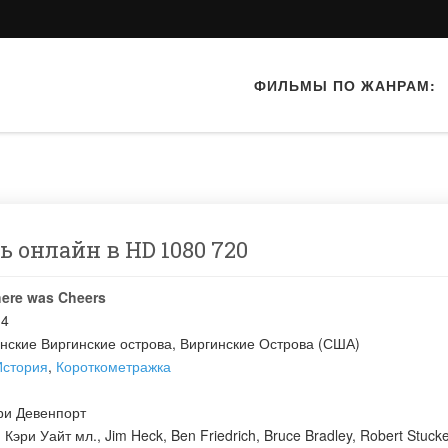
ФИЛЬМЫ ПО ЖАНРАМ:
ь онлайн в HD 1080 720
here was Cheers
14
ские Виргинские острова, Виргинские Острова (США)
История
,
Короткометражка
ри Девенпорт
:
Кэри Уайт мл.
,
Jim Heck
,
Ben Friedrich
,
Bruce Bradley
,
Robert Stuck