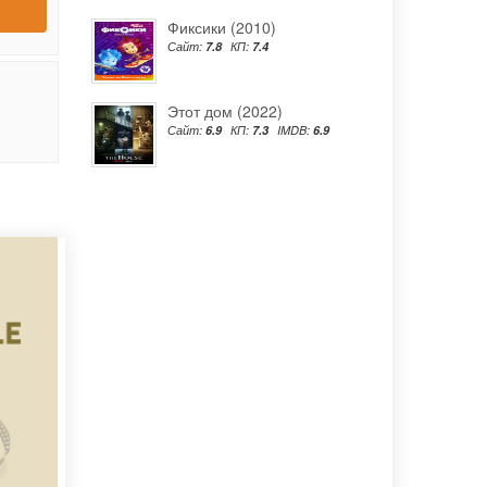
Фиксики (2010)
Сайт:
7.8
КП:
7.4
Этот дом (2022)
Сайт:
6.9
КП:
7.3
IMDB:
6.9