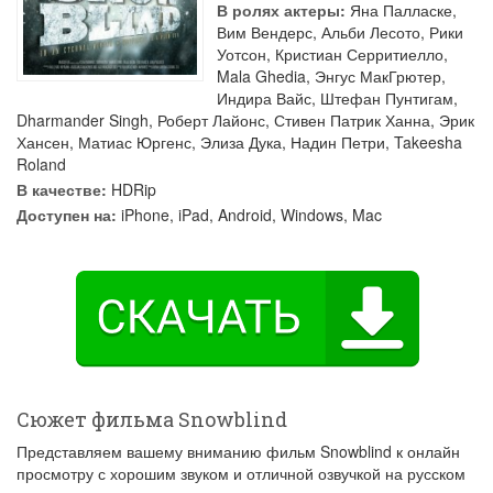
В ролях актеры:
Яна Палласке
,
Вим Вендерс
,
Альби Лесото
,
Рики
Уотсон
,
Кристиан Серритиелло
,
Mala Ghedia
,
Энгус МакГрютер
,
Индира Вайс
,
Штефан Пунтигам
,
Dharmander Singh
,
Роберт Лайонс
,
Стивен Патрик Ханна
,
Эрик
Хансен
,
Матиас Юргенс
,
Элиза Дука
,
Надин Петри
,
Takeesha
Roland
В качестве:
HDRip
Доступен на:
iPhone, iPad, Android, Windows, Mac
Сюжет фильма Snowblind
Представляем вашему вниманию фильм Snowblind к онлайн
просмотру с хорошим звуком и отличной озвучкой на русском