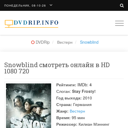
ПОНЕДЕЛЬНИК, 08-10-26
Togg
navi
DVDRip
Вестерн
Snowblind
Snowblind смотреть онлайн в HD
1080 720
Рейтинги:
IMDb:
4
Слоган:
Stay Frosty!
Год выхода:
2010
Страна:
Германия
Жанр:
Вестерн
Время:
95 мин
Режиссер:
Килиан Мэннинг