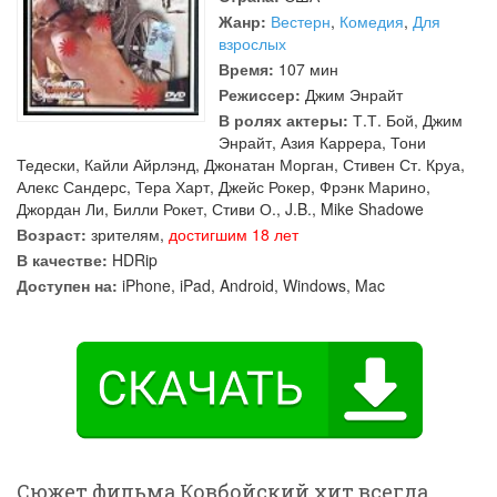
Жанр:
Вестерн
,
Комедия
,
Для
взрослых
Время:
107 мин
Режиссер:
Джим Энрайт
В ролях актеры:
Т.Т. Бой
,
Джим
Энрайт
,
Азия Каррера
,
Тони
Тедески
,
Кайли Айрлэнд
,
Джонатан Морган
,
Стивен Ст. Круа
,
Алекс Сандерс
,
Тера Харт
,
Джейс Рокер
,
Фрэнк Марино
,
Джордан Ли
,
Билли Рокет
,
Стиви О.
,
J.B.
,
Mike Shadowe
Возраст:
зрителям,
достигшим 18 лет
В качестве:
HDRip
Доступен на:
iPhone, iPad, Android, Windows, Mac
Сюжет фильма Ковбойский хит всегда