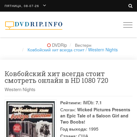
ПЯТНИЦА, 08-07-26
Togg
navi
DVDRip
Вестерн
Ковбойский хит всегда стоит / Western Nights
Ковбойский хит всегда стоит
смотреть онлайн в HD 1080 720
Western Nights
Рейтинги:
IMDb:
7.1
Слоган:
Wicked Pictures Presents
an Epic Tale of a Saloon Girl and
Two Boobs!
Год выхода:
1995
Страна:
США