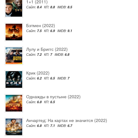
1+1 (2011)
Сайт:
8.4
КП:
8.8
IMDB:
8.5
Бэтмен (2022)
Сайт:
7.5
КП:
6.9
IMDB:
9.1
Лулу и Бриггс (2022)
Сайт:
7.2
КП:
7
IMDB:
6.8
Крик (2022)
Сайт:
6.2
КП:
6.5
IMDB:
7
Однажды в пустыне (2022)
Сайт:
6.8
КП:
6.5
Анчартед: На картах не значится (2022)
Сайт:
6.8
КП:
7.1
IMDB:
6.7