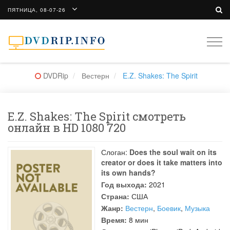
ПЯТНИЦА, 08-07-26
Togg
navi
DVDRip
Вестерн
E.Z. Shakes: The Spirit
E.Z. Shakes: The Spirit смотреть
онлайн в HD 1080 720
Слоган:
Does the soul wait on its
creator or does it take matters into
its own hands?
Год выхода:
2021
Страна:
США
Жанр:
Вестерн
,
Боевик
,
Музыка
Время:
8 мин