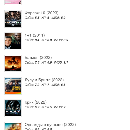
Форсаж 10 (2023)
Сайт:
5.5
КП:
6
IMDB:
5.9
1+1 (2011)
Сайт:
8.4
КП:
8.8
IMDB:
8.5
Бэтмен (2022)
Сайт:
7.5
КП:
6.9
IMDB:
9.1
Лулу и Бриггс (2022)
Сайт:
7.2
КП:
7
IMDB:
6.8
Крик (2022)
Сайт:
6.2
КП:
6.5
IMDB:
7
Однажды в пустыне (2022)
Сайт:
6.8
КП:
6.5