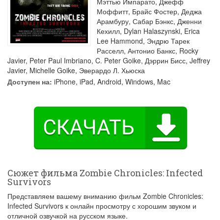
Мэттью Импарато
,
Джефф
Моффитт
,
Брайс Фостер
,
Деджа
Арамбуру
,
Сабар Бэнкс
,
Дженни
Кехилл
,
Dylan Halaszynski
,
Erica
Lee Hammond
,
Эндрю Тарек
Расселл
,
Антонио Банкс
,
Rocky
Javier
,
Peter Paul Imbriano
,
C. Peter Goike
,
Дэррин Бисс
,
Jeffrey
Javier
,
Michelle Goike
,
Эверардо Л. Хьюска
Доступен на:
iPhone, iPad, Android, Windows, Mac
Сюжет фильма Zombie Chronicles: Infected
Survivors
Представляем вашему вниманию фильм Zombie Chronicles:
Infected Survivors к онлайн просмотру с хорошим звуком и
отличной озвучкой на русском языке.