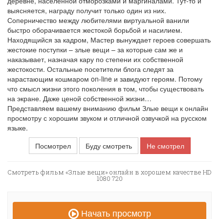
деревне, населенной отморозками и маргиналами. Тут-то и
выясняется, награду получит только один из них.
Соперничество между любителями виртуальной ванили
быстро оборачивается жестокой борьбой и насилием.
Находящийся за кадром, Мастер вынуждает героев совершать
жестокие поступки – злые вещи – за которые сам же и
наказывает, назначая кару по степени их собственной
жестокости. Остальные посетители блога следят за
нарастающим кошмаром on-line и завидуют героям. Потому
что смысл жизни этого поколения в том, чтобы существовать
на экране. Даже ценой собственной жизни…
Представляем вашему вниманию фильм Злые вещи к онлайн
просмотру с хорошим звуком и отличной озвучкой на русском
языке.
Посмотрел
Буду смотреть
Не смотрел
Смотреть фильм «Злые вещи» онлайн в хорошем качестве HD
1080 720
Начать просмотр