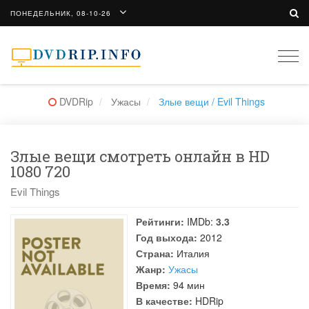
ПОНЕДЕЛЬНИК, 08-10-26
Togg
navi
DVDRip
Ужасы
Злые вещи / Evil Things
Злые вещи смотреть онлайн в HD
1080 720
Evil Things
Рейтинги:
IMDb:
3.3
Год выхода:
2012
Страна:
Италия
Жанр:
Ужасы
Время:
94 мин
В качестве:
HDRip