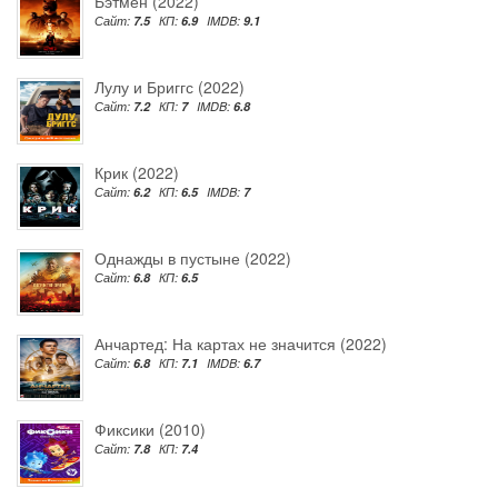
Бэтмен (2022)
Сайт:
7.5
КП:
6.9
IMDB:
9.1
Лулу и Бриггс (2022)
Сайт:
7.2
КП:
7
IMDB:
6.8
Крик (2022)
Сайт:
6.2
КП:
6.5
IMDB:
7
Однажды в пустыне (2022)
Сайт:
6.8
КП:
6.5
Анчартед: На картах не значится (2022)
Сайт:
6.8
КП:
7.1
IMDB:
6.7
Фиксики (2010)
Сайт:
7.8
КП:
7.4