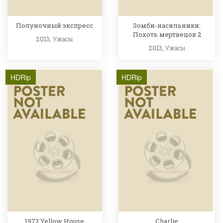
Полуночный экспресс
Зомби-насильники:
Похоть мертвецов 2
2013,
Ужасы
2013,
Ужасы
HDRip
HDRip
1972 Yellow House
Charlie