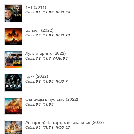
1+1 (2011)
Сайт:
8.4
КП:
8.8
IMDB:
8.5
Бэтмен (2022)
Сайт:
7.5
КП:
6.9
IMDB:
9.1
Лулу и Бриггс (2022)
Сайт:
7.2
КП:
7
IMDB:
6.8
Крик (2022)
Сайт:
6.2
КП:
6.5
IMDB:
7
Однажды в пустыне (2022)
Сайт:
6.8
КП:
6.5
Анчартед: На картах не значится (2022)
Сайт:
6.8
КП:
7.1
IMDB:
6.7