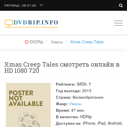
ПЯТНИЦА, 08-07-26
Togg
navi
DVDRip
Ужасы
Xmas Creep Tales
Xmas Creep Tales смотреть онлайн в
HD 1080 720
Рейтинги:
IMDb:
7
Год выхода:
2013
Страна:
Великобритания
Жанр:
Ужасы
Время:
47 мин
В качестве:
HDRip
Доступен на:
iPhone, iPad, Android,