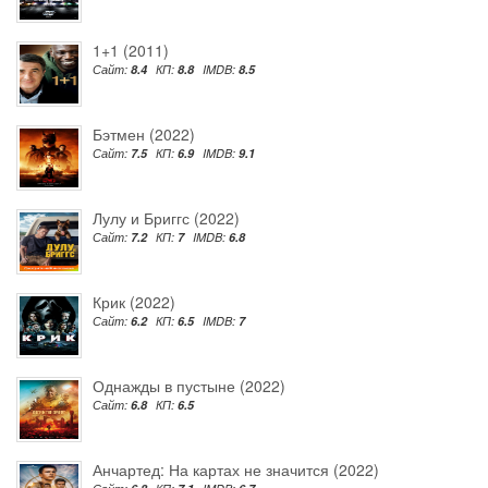
1+1 (2011)
Сайт:
8.4
КП:
8.8
IMDB:
8.5
Бэтмен (2022)
Сайт:
7.5
КП:
6.9
IMDB:
9.1
Лулу и Бриггс (2022)
Сайт:
7.2
КП:
7
IMDB:
6.8
Крик (2022)
Сайт:
6.2
КП:
6.5
IMDB:
7
Однажды в пустыне (2022)
Сайт:
6.8
КП:
6.5
Анчартед: На картах не значится (2022)