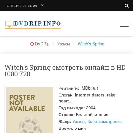
ЧЕТВЕРГ, 08-06-26
Togg
navi
DVDRip
Ужасы
Witch's Spring
Witch's Spring смотреть онлайн в HD
1080 720
Рейтинги:
IMDb:
6.1
Слоган:
Internet daters, take
heart...
Год выхода:
2004
Страна:
Великобритания
Жанр:
Ужасы
,
Короткометражка
Время:
5 мин