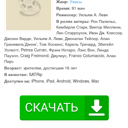
Жанр:
Ужасы
Время:
91 мин
Режиссер:
Уильям А. Леви
В ролях актеры:
Рон Палильо
,
Кимбирли Старк
,
Виктор Меллени
,
Лен Спэрроухок
,
Ивэн Дж. Клиссер
,
Джоэнн Варде
,
Уильям А. Леви
,
Джонатан Тейлор
,
Алан
Гранивиль’Дэнни’
,
Том Хоскинс
,
Карель Тричард
,
Эбигейл
Уолкотт
,
Petrea Curran
,
Фрэнк Нотаро
,
Лэнс Вон
,
Линда
Пауэлл
,
Craig Freimond
,
Джулиус
,
Franco Cotumaccio
,
Алан
Пирс
Возраст:
зрителям, достигшим 16 лет
В качестве:
SATRip
Доступен на:
iPhone, iPad, Android, Windows, Mac