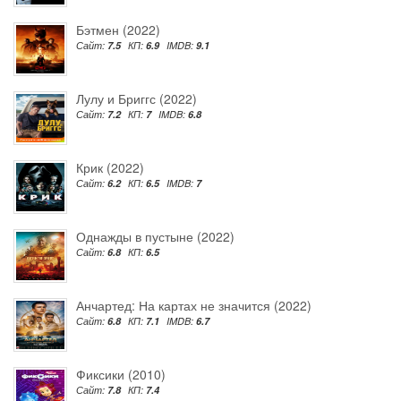
Бэтмен (2022)
Сайт:
7.5
КП:
6.9
IMDB:
9.1
Лулу и Бриггс (2022)
Сайт:
7.2
КП:
7
IMDB:
6.8
Крик (2022)
Сайт:
6.2
КП:
6.5
IMDB:
7
Однажды в пустыне (2022)
Сайт:
6.8
КП:
6.5
Анчартед: На картах не значится (2022)
Сайт:
6.8
КП:
7.1
IMDB:
6.7
Фиксики (2010)
Сайт:
7.8
КП:
7.4