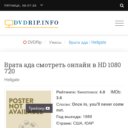
ПЯТНИЦА, 08-07-26
Togg
navi
DVDRip
Ужасы
Врата ада / Hellgate
Врата ада смотреть онлайн в HD 1080
720
Hellgate
Рейтинги:
Кинопоиск:
4.8
IMDb:
3.6
Слоган:
Once in, you'll never come
Трейлер
out.
Год выхода:
1989
Страна:
США, ЮАР