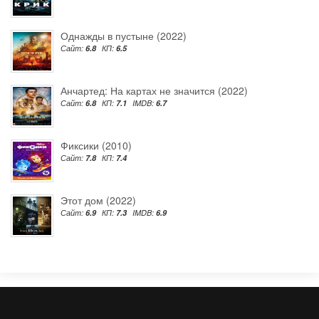
Однажды в пустыне (2022)
Сайт:
6.8
КП:
6.5
Анчартед: На картах не значится (2022)
Сайт:
6.8
КП:
7.1
IMDB:
6.7
Фиксики (2010)
Сайт:
7.8
КП:
7.4
Этот дом (2022)
Сайт:
6.9
КП:
7.3
IMDB:
6.9