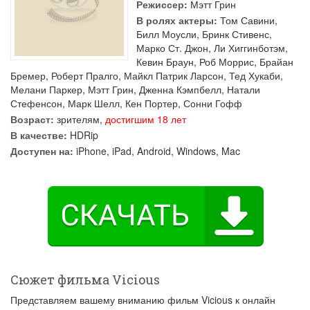
Режиссер:
Мэтт Грин
В ролях актеры:
Том Савини
,
Билл Моусли
,
Бринк Стивенс
,
Марко Ст. Джон
,
Ли Хиггинботэм
,
Кевин Браун
,
Роб Моррис
,
Брайан
Бремер
,
Роберт Пралго
,
Майкл Патрик Ларсон
,
Тед Хукаби
,
Мелани Паркер
,
Мэтт Грин
,
Дженна Кэмпбелл
,
Натали
Стефенсон
,
Марк Шелл
,
Кен Портер
,
Сонни Гофф
Возраст:
зрителям,
достигшим 18 лет
В качестве:
HDRip
Доступен на:
iPhone, iPad, Android, Windows, Mac
Сюжет фильма Vicious
Представляем вашему вниманию фильм Vicious к онлайн