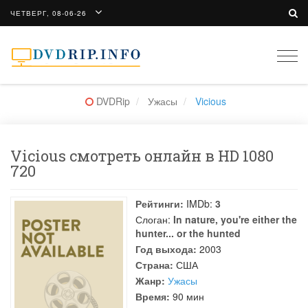
ЧЕТВЕРГ, 08-06-26
Togg
navi
DVDRip
Ужасы
Vicious
Vicious смотреть онлайн в HD 1080
720
Рейтинги:
IMDb:
3
Слоган:
In nature, you're either the
hunter... or the hunted
Год выхода:
2003
Страна:
США
Жанр:
Ужасы
Время:
90 мин