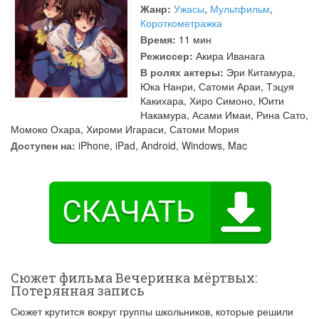
Жанр:
Ужасы
,
Мультфильм
,
Короткометражка
Время:
11 мин
Режиссер:
Акира Иванага
В ролях актеры:
Эри Китамура
,
Юка Нанри
,
Сатоми Араи
,
Тэцуя
Какихара
,
Хиро Симоно
,
Юити
Накамура
,
Асами Имаи
,
Рина Сато
,
Момоко Охара
,
Хироми Игараси
,
Сатоми Мория
Доступен на:
iPhone, iPad, Android, Windows, Mac
Сюжет фильма Вечеринка мёртвых:
Потерянная запись
Сюжет крутится вокруг группы школьников, которые решили