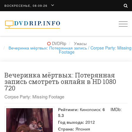
ВОСКРЕСЕНЬЕ, 08-09-26
Togg
navi
DVDRip
Ужасы
Вечеринка мёртвых: Потерянная запись / Corpse Party: Missing
Footage
Вечеринка мёртвых: Потерянная
запись смотреть онлайн в HD 1080
720
Corpse Party: Missing Footage
Рейтинги:
Кинопоиск:
6
IMDb:
5.3
Год выхода:
2012
Страна:
Япония