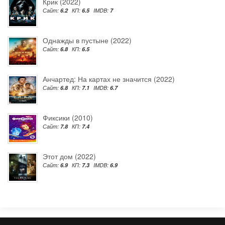
Крик (2022)
Сайт:
6.2
КП:
6.5
IMDB:
7
Однажды в пустыне (2022)
Сайт:
6.8
КП:
6.5
Анчартед: На картах не значится (2022)
Сайт:
6.8
КП:
7.1
IMDB:
6.7
Фиксики (2010)
Сайт:
7.8
КП:
7.4
Этот дом (2022)
Сайт:
6.9
КП:
7.3
IMDB:
6.9