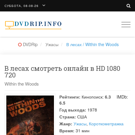
СУББОТА, 08-08-26
Togg
navi
DVDRip
Ужасы
В лесах / Within the Woods
В лесах смотреть онлайн в HD 1080
720
Within the Woods
Рейтинги:
Кинопоиск:
6.3
IMDb:
6.5
Год выхода:
1978
Страна:
США
Жанр:
Ужасы
,
Короткометражка
Время:
31 мин