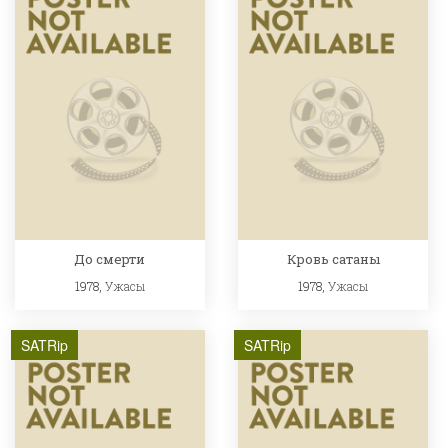
До смерти
Кровь сатаны
1978,
Ужасы
1978,
Ужасы
SATRip
SATRip