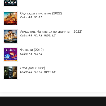
Однажды в пустыне (2022)
Сайт:
6.8
КП:
6.5
Анчартед: На картах не значится (2022)
Сайт:
6.8
КП:
7.1
IMDB:
6.7
Фиксики (2010)
Сайт:
7.8
КП:
7.4
Этот дом (2022)
Сайт:
6.9
КП:
7.3
IMDB:
6.9