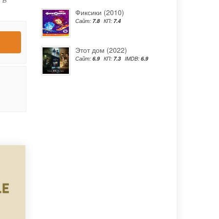
Фиксики (2010)
Сайт:
7.8
КП:
7.4
Этот дом (2022)
Сайт:
6.9
КП:
7.3
IMDB:
6.9