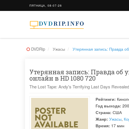
ПЯТНИЦА, 08-07-26
DVDRip
Ужасы
Утерянная запись: Правда об 
Утерянная запись: Правда об 
онлайн в HD 1080 720
The Lost Tape: Andy's Terrifying Last Days Reveale
Рейтинги:
Киноп
Год выхода:
20
Страна:
США
Жанр:
Ужасы
,
Ко
Время:
17 мин