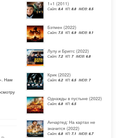
1+1 (2011)
Сайт:
8.4
КП:
8.8
IMDB:
8.5
Бэтмен (2022)
Сайт:
7.5
КП:
6.9
IMDB:
9.1
Лулу и Бриггс (2022)
Сайт:
7.2
КП:
7
IMDB:
6.8
Крик (2022)
». Нам
Сайт:
6.2
КП:
6.5
IMDB:
7
осмотру
Однажды в пустыне (2022)
Сайт:
6.8
КП:
6.5
Анчартед: На картах не
значится (2022)
Сайт:
6.8
КП:
7.1
IMDB:
6.7
 в