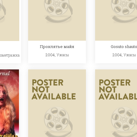
Проклятье майя
Gosuto shaut
2004,
Ужасы
2004,
Ужасы
кометражка